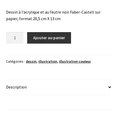
Dessin à l’acrylique et au feutre noir Faber-Castell sur
papier, format 20,5 cm X 13 cm
quantité
Ajouter au panier
de
Stymphales
marchant
dans
Catégories :
dessin
,
illustration
,
illustration couleur
un
marais
Description
Avis (0)